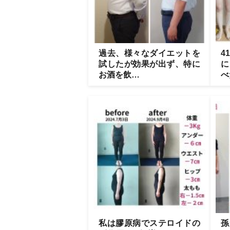
過去、様々なダイエットを
4
試したが効果が出ず、特に
に
お酒を飲…
べ
私は膠原病でステロイドの
孫