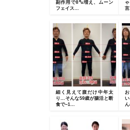
副作用で8㌔増え、ムーン
ゃ
フェイス…
言
細く見えて腹だけ中年太
お
り…そんな59歳が腸活と断
い
食で−1…
ん